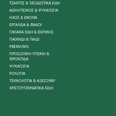
Παπουτσιών
ΤΣΑΝΤΕΣ & ΤΑΞΙΔΙΩΤΙΚΑ ΕΙΔΗ
ΑΘΛΗΤΙΣΜΟΣ & ΨΥΧΑΓΩΓΙΑ
| Αντηλιακά
ΗΧΟΣ & ΕΙΚΟΝΑ
| Φροντίδα
ΕΡΓΑΛΕΙΑ & ΦΑΚΟΙ
Κατοικιδίων
ΟΙΚΙΑΚΑ ΕΙΔΗ & ΘΕΡΜΟΣ
| Αξεσουάρ Μπάνιου
ΠΑΙΧΝΙΔΙ & ΠΑΙΔΙ
| Καρφίτσες
PREMIUMS
ΨΥΧΑΓΩΓΙΑ
ΠΡΟΣΩΠΙΚΗ ΥΓΙΕΙΝΗ &
ΦΡΟΝΤΙΔΑ
| Κάμπινγκ & Πικνικ
ΨΥΧΑΓΩΓΙΑ
| Antistress
ΡΟΛΟΓΙΑ
ΤΕΧΝΟΛΟΓΙΑ & ΑΞΕΣΟΥΑΡ
| Κήπος
ΧΡΙΣΤΟΥΓΕΝΝΙΑΤΙΚΑ ΕΙΔΗ
| Βεντάλιες &
Ανεμιστήρες
| Φυτά
| Βραχιολάκια