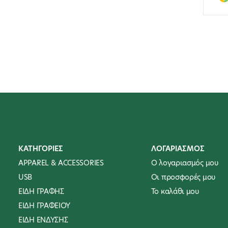
| Παιδικά Παιχνίδια
για Κορίτσια &
Αγόρια
PREMIUMS
| Μπρελόκ
| Καραμέλες
| Αναπτήρες
ΠΡΟΣΩΠΙΚΗ ΥΓΙΕΙΝΗ
& ΦΡΟΝΤΙΔΑ
ΚΑΤΗΓΟΡΙΕΣ
ΛΟΓΑΡΙΑΣΜΟΣ
| Balm χειλιών
APPAREL & ACCESSORIES
Ο λογαριασμός μου
| Σετ Μανικιούρ /
USB
Οι προσφορές μου
Πεντικιούρ Νυχιών
ΕΙΔΗ ΓΡΑΦΗΣ
To καλάθι μου
| Σετ Ραπτικής
ΕΙΔΗ ΓΡΑΦΕΙΟΥ
ΕΙΔΗ ΕΝΔΥΣΗΣ
| Γυαλιστικά