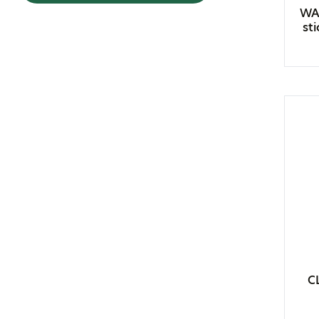
| Νεσεσέρ
WA
st
| Αξεσουάρ Ταξιδίου
| Σακίδια Πλάτης
| Αθλητικές Τσάντες
| Τσαντάκια Μέσης
| Πορτοφόλια
| Τσάντες Ώμου
ΑΘΛΗΤΙΣΜΟΣ &
ΨΥΧΑΓΩΓΙΑ
| Αξεσουάρ Fitness
| Αξεσουάρ
Αθλημάτων
C
| Αξεσουάρ
Ποδηλάτων