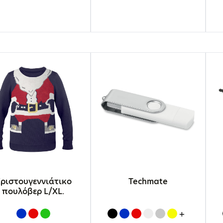
ριστουγεννιάτικο
Techmate
πουλόβερ L/XL.
+