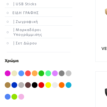
| USB Sticks
ΕΙΔΗ ΓΡΑΦΗΣ
| Ζωγραφική
| Μαρκαδόροι
Υπογράμμισης
| Σετ Δώρου
VE
ΕΙΔΗ ΓΡΑΦΕΙΟΥ
Χρώμα
| Σημειωματάρια
| Αντικείμενα
Γραφείου
| Lanyards / Ιμάντας
λαιμού
| Ντοσιέ Συνεδρίου /
Φάκελοι