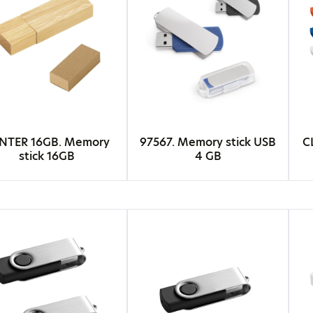
NTER 16GB. Memory
97567. Memory stick USΒ
C
stick 16GB
4 GB