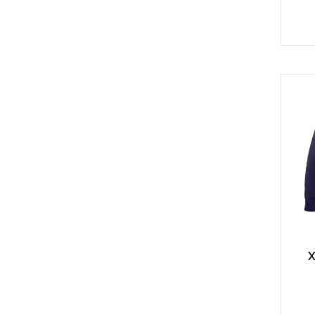
| Ποδόσφαιρο
ΗΧΟΣ & ΕΙΚΟΝΑ
| Ηχεία
| Ακουστικά
ΕΡΓΑΛΕΙΑ & ΦΑΚΟΙ
| Αξεσουάρ
Αυτοκινήτων
| Φακοί Φωτισμού
| Ανιχνευτές Καπνού
ΟΙΚΙΑΚΑ ΕΙΔΗ &
ΘΕΡΜΟΣ
Χ
| Κούπες & Ποτήρια
| Bbq Set