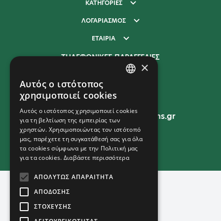
ΚΑΤΗΓΟΡΙΕΣ
ΛΟΓΑΡΙΑΣΜΟΣ
ΕΤΑΙΡΙΑ
ΤΗΛΕΦΩΝΙΚΕΣ ΠΑΡΑΓΓΕΛΙΕΣ
×
210 277 9400
Αυτός ο ιστότοπος
GREEK
χρησιμοποιεί cookies
EMAIL
ENGLISH
Αυτός ο ιστότοπος χρησιμοποιεί cookies
sales@unitedpromotions.gr
για τη βελτίωση της εμπειρίας των
χρηστών. Χρησιμοποιώντας τον ιστότοπό
μας, παρέχετε τη συγκατάθεσή σας για όλα
τα cookies σύμφωνα με την Πολιτική μας
ΓΕΜΗ: 157352901000
για τα cookies.
Διαβάστε περισσότερα
ΑΠΟΛΎΤΩΣ ΑΠΑΡΑΊΤΗΤΑ
ΑΠΌΔΟΣΗΣ
ΣΤΌΧΕΥΣΗΣ