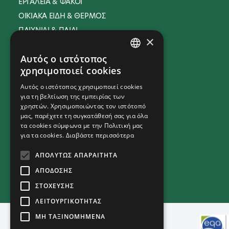
ΕΡΓΑΛΕΙΑ & ΦΑΚΟΙ
ΟΙΚΙΑΚΑ ΕΙΔΗ & ΘΕΡΜΟΣ
ΠΑΙΧΝΙΔΙ & ΠΑΙΔΙ
×
PREMIUMS
Αυτός ο ιστότοπος
ΠΡΟΣΩΠΙΚΗ ΥΓΙΕΙΝΗ &
GREEK
ΦΡΟΝΤΙΔΑ
χρησιμοποιεί cookies
ENGLISH
ΨΥΧΑΓΩΓΙΑ
Αυτός ο ιστότοπος χρησιμοποιεί cookies
για τη βελτίωση της εμπειρίας των
ΡΟΛΟΓΙΑ
χρηστών. Χρησιμοποιώντας τον ιστότοπό
ΤΕΧΝΟΛΟΓΙΑ & ΑΞΕΣΟΥΑΡ
μας, παρέχετε τη συγκατάθεσή σας για όλα
τα cookies σύμφωνα με την Πολιτική μας
ΧΡΙΣΤΟΥΓΕΝΝΙΑΤΙΚΑ ΕΙΔΗ
για τα cookies.
Διαβάστε περισσότερα
ΑΠΟΛΎΤΩΣ ΑΠΑΡΑΊΤΗΤΑ
ΑΠΌΔΟΣΗΣ
ΣΤΌΧΕΥΣΗΣ
ΛΕΙΤΟΥΡΓΙΚΌΤΗΤΑΣ
ΜΗ ΤΑΞΙΝΟΜΗΜΈΝΑ