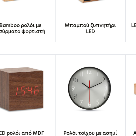
Bamboo ρολόι με
Μπαμπού ξυπνητήρι
L
σύρματο φορτιστή
LED
ED ρολόι από MDF
Ρολόι τοίχου με ασημί