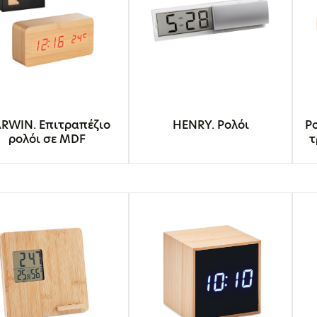
RWIN. Επιτραπέζιο
HENRY. Ρολόι
Ρ
ρολόι σε MDF
τ