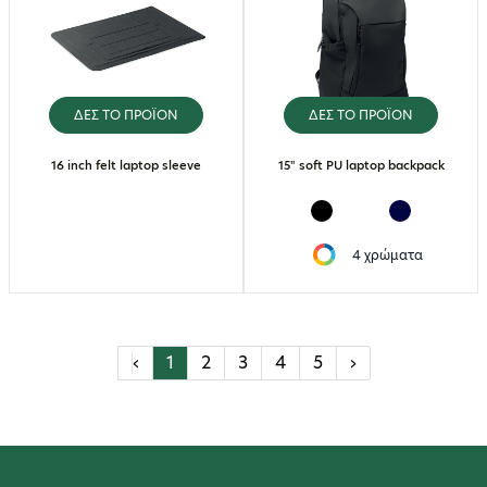
ΔΕΣ ΤΟ ΠΡΟΪΟΝ
ΔΕΣ ΤΟ ΠΡΟΪΟΝ
16 inch felt laptop sleeve
15" soft PU laptop backpack
4 χρώματα
‹
1
2
3
4
5
›