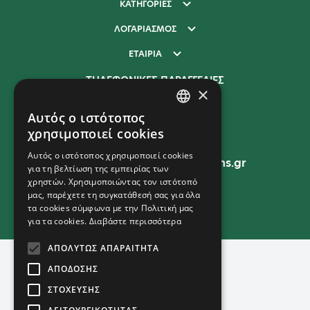
ΚΑΤΗΓΟΡΙΕΣ
ΛΟΓΑΡΙΑΣΜΟΣ
ΕΤΑΙΡΙΑ
ΤΗΛΕΦΩΝΙΚΕΣ ΠΑΡΑΓΓΕΛΙΕΣ
×
210 277 9400
Αυτός ο ιστότοπος
GREEK
χρησιμοποιεί cookies
EMAIL
ENGLISH
Αυτός ο ιστότοπος χρησιμοποιεί cookies
sales@unitedpromotions.gr
για τη βελτίωση της εμπειρίας των
χρηστών. Χρησιμοποιώντας τον ιστότοπό
μας, παρέχετε τη συγκατάθεσή σας για όλα
τα cookies σύμφωνα με την Πολιτική μας
ΓΕΜΗ: 157352901000
για τα cookies.
Διαβάστε περισσότερα
ΑΠΟΛΎΤΩΣ ΑΠΑΡΑΊΤΗΤΑ
ΑΠΌΔΟΣΗΣ
ΣΤΌΧΕΥΣΗΣ