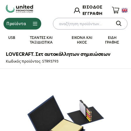
ΕΙΣΟΔΟΣ
ΕΓΓΡΑΦΗ
Προϊόντα
Ρωτήστε μας για
×
το προϊόν
USB
ΤΣΑΝΤΕΣ ΚΑΙ
ΕΙΚΟΝΑ ΚΑΙ
ΕΙΔΗ
ΤΑΞΙΔΙΩΤΙΚΑ
ΗΧΟΣ
ΓΡΑΦΗΣ
ΟΝΟΜΑΤΕΠΩΝΥΜΟ
LOVECRAFT. Σετ αυτοκόλλητων σημειώσεων
Κωδικός προϊόντος: STR93793
EMAIL
ΠΡΟΪΟΝ
MHΝΥΜΑ