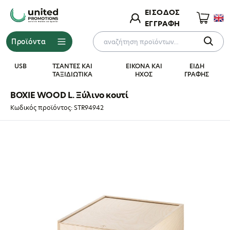
ΕΙΣΟΔΟΣ
ΕΓΓΡΑΦΗ
Προϊόντα
Ρωτήστε μας για
×
το προϊόν
USB
ΤΣΑΝΤΕΣ ΚΑΙ
ΕΙΚΟΝΑ ΚΑΙ
ΕΙΔΗ
ΤΑΞΙΔΙΩΤΙΚΑ
ΗΧΟΣ
ΓΡΑΦΗΣ
ΟΝΟΜΑΤΕΠΩΝΥΜΟ
BOXIE WOOD L. Ξύλινο κουτί
Κωδικός προϊόντος: STR94942
EMAIL
ΠΡΟΪΟΝ
MHΝΥΜΑ